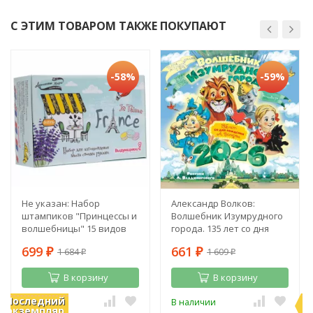
С ЭТИМ ТОВАРОМ ТАКЖЕ ПОКУПАЮТ
-58%
-59%
Не указан: Набор
Александр Волков:
штампиков "Принцессы и
Волшебник Изумрудного
волшебницы" 15 видов
города. 135 лет со дня
рождения А. Волкова
699
661
1 684
1 609
₽
₽
₽
₽
В корзину
В корзину
Последний
П
В наличии
В наличии
экземпляр
э