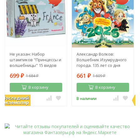
Не указан: Набор
Александр Волков:
штампиков "Принцессы и
Волшебник Изумрудного
волшебницы" 15 видов
города. 135 лет со дня
рождения А. Волкова
699
661
1 684
1 609
₽
₽
₽
₽
В корзину
В корзину
Последний
П
В наличии
В наличии
экземпляр
э