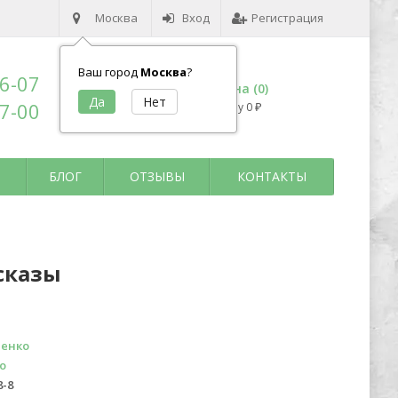
Москва
Вход
Регистрация
Ваш город
Москва
?
96-07
Корзина (
0
)
17-00
на сумму
0
₽
БЛОГ
ОТЗЫВЫ
КОНТАКТЫ
сказы
енко
о
8-8