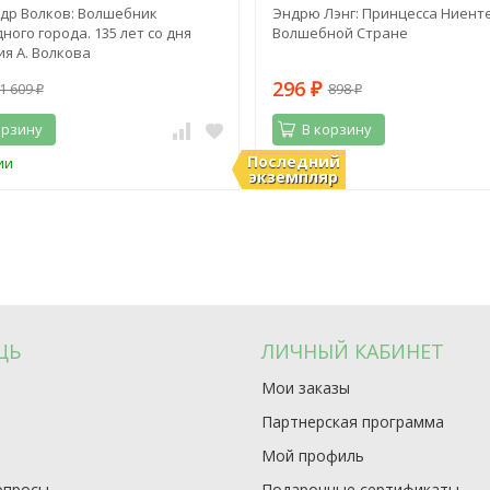
др Волков: Волшебник
Эндрю Лэнг: Принцесса Ниенте
ного города. 135 лет со дня
Волшебной Стране
я А. Волкова
296
1 609
898
₽
₽
₽
орзину
В корзину
Последний
ии
В наличии
экземпляр
ЩЬ
ЛИЧНЫЙ КАБИНЕТ
Мои заказы
Партнерская программа
Мой профиль
опросы
Подарочные сертификаты