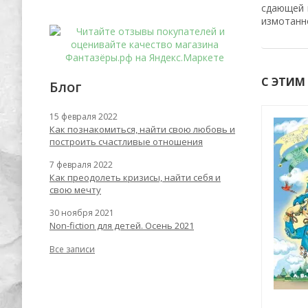
сдающей 
измотанн
С ЭТИМ
Блог
15 февраля 2022
Хит
Как познакомиться, найти свою любовь и
-56%
-62%
построить счастливые отношения
7 февраля 2022
Как преодолеть кризисы, найти себя и
свою мечту
30 ноября 2021
Non-fiction для детей. Осень 2021
Все записи