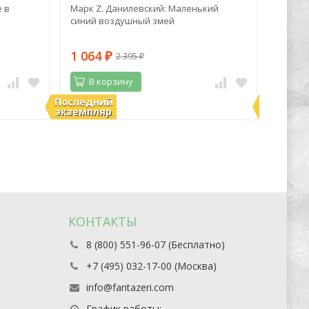
 в
Марк Z. Данилевский: Маленький
Лиза М
синий воздушный змей
Метаф
карты,
подска
1 064
1 96
2 395
₽
₽
В корзину
В 
Последний
Последн
В наличии
В нали
экземпляр
экземпл
КОНТАКТЫ
8 (800) 551-96-07 (Бесплатно)
+7 (495) 032-17-00 (Москва)
info@fantazeri.com
График работы: