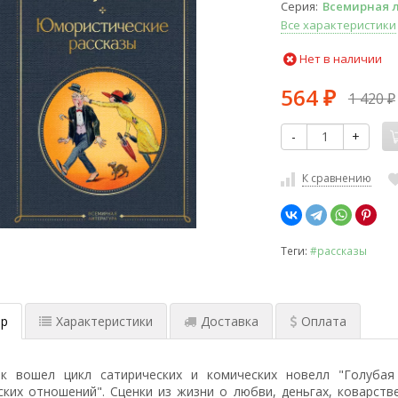
Серия
Всемирная 
Все характеристики
Нет в наличии
564
1 420
₽
₽
-
+
К сравнению
Теги:
#рассказы
р
Характеристики
Доставка
Оплата
к вошел цикл сатирических и комических новелл "Голубая 
ских отношений". Сценки из жизни о любви, деньгах, коварств