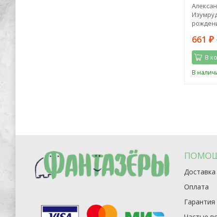
ьчики
Павел Громов: ПДД - это просто.
Алексан
Примеры, фото и разъяснения на 2023
Изумруд
год
рождени
450
661
1 198
₽
₽
₽
В корзину
В к
В наличии
В налич
ПОМО
Доставка
Оплата
Гарантия
Частые в