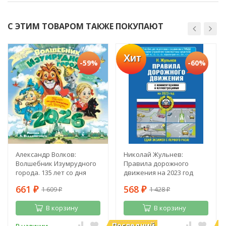
С ЭТИМ ТОВАРОМ ТАКЖЕ ПОКУПАЮТ
Хит
-59%
-60%
Александр Волков:
Николай Жульнев:
Волшебник Изумрудного
Правила дорожного
города. 135 лет со дня
движения на 2023 год
рождения А. Волкова
661
568
1 609
1 428
₽
₽
₽
₽
В корзину
В корзину
Последний
П