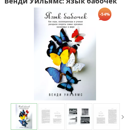
Венди Уильямс: Язык бабочек
-54%