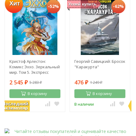
Хит
Успей купить
-52%
-62%
Кристоф Арлестон:
Георгий Савицкий: Бросок
Комикс Эххо. Зеркальный
"Каракурта"
мир. Том 5. Экспресс
"Абиджан - Найроби".
2 545
476
5 283
1 249
Призрак в Пекине
₽
₽
₽
₽
В корзину
В корзину
Последний
П
В наличии
В наличии
экземпляр
э