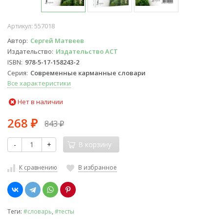
Артикул:
557018
Автор
Сергей Матвеев
Издательство
Издательство АСТ
ISBN
978-5-17-158243-2
Серия
Современные карманные словари
Все характеристики
Нет в наличии
268
843
₽
₽
-
+
В корзину
К сравнению
В избранное
Теги:
#словарь
,
#тесты