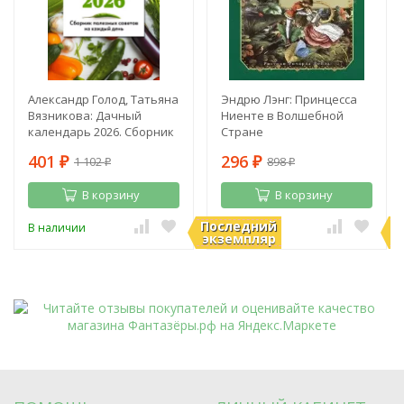
Александр Голод, Татьяна
Эндрю Лэнг: Принцесса
Вязникова: Дачный
Ниенте в Волшебной
календарь 2026. Сборник
Стране
полезных советов на
401
296
1 102
898
каждый день
₽
₽
₽
₽
В корзину
В корзину
Последний
П
В наличии
В наличии
экземпляр
э