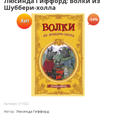
Люсинда Гиффорд: Волки из
Шуббери-холла
-56%
Хит
Артикул:
311022
Автор
Люсинда Гиффорд