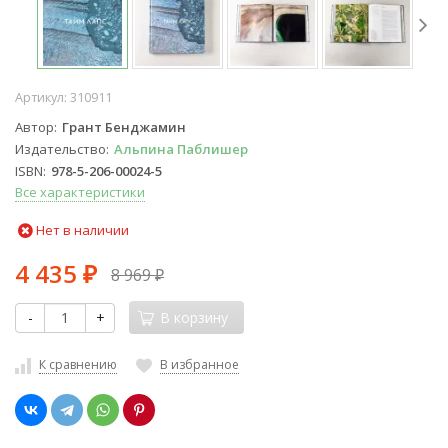
Артикул:
310911
Автор
Грант Бенджамин
Издательство
Альпина Паблишер
ISBN
978-5-206-00024-5
Все характеристики
Нет в наличии
4 435
8 969
₽
₽
-
+
В корзину
К сравнению
В избранное