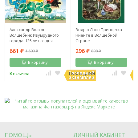
Александр Волков:
Эндрю Лэнг: Принцесса
Волшебник Изумрудного
Ниенте в Волшебной
города. 135 лет со дня
Стране
рождения А. Волкова
661
296
1 609
898
₽
₽
₽
₽
В корзину
В корзину
Последний
П
В наличии
В наличии
экземпляр
э
ПОМОЩЬ
ЛИЧНЫЙ КАБИНЕТ