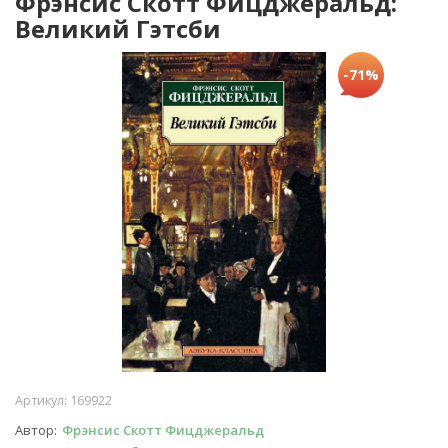
Фрэнсис Скотт Фицджеральд:
Великий Гэтсби
-71%
Артикул:
169922
Автор
Фрэнсис Скотт Фицджеральд