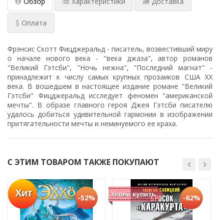
Обзор
Характеристики
Доставка
Оплата
Фрэнсис Скотт Фицджеральд - писатель, возвестивший миру
о начале нового века - "века джаза", автор романов
"Великий Гэтсби", "Ночь нежна", "Последний магнат" -
принадлежит к числу самых крупных прозаиков США ХХ
века. В вошедшем в настоящее издание романе "Великий
Гэтсби" Фицджеральд исследует феномен "американской
мечты". В образе главного героя Джея Гэтсби писателю
удалось добиться удивительной гармонии в изображении
притягательности мечты и неминуемого ее краха.
С ЭТИМ ТОВАРОМ ТАКЖЕ ПОКУПАЮТ
Хит
Успей купить
-52%
-62%