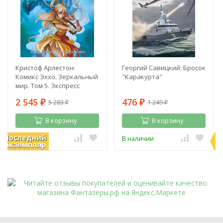
Кристоф Арлестон:
Георгий Савицкий: Бросок
Комикс Эххо. Зеркальный
"Каракурта"
мир. Том 5. Экспресс
"Абиджан - Найроби".
2 545
476
5 283
1 249
Призрак в Пекине
₽
₽
₽
₽
В корзину
В корзину
Последний
П
В наличии
В наличии
экземпляр
э