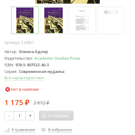
Артикул:
310867
Автор
Элиана Адлер
Издательство
Academic Studies Press
ISBN
978-5-907532-40-3
Серия
Современная иудаика
Все характеристики
Нет в наличии
1 175
2 612
₽
₽
-
+
В корзину
К сравнению
В избранное