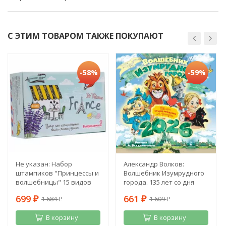
С ЭТИМ ТОВАРОМ ТАКЖЕ ПОКУПАЮТ
-58%
-59%
Не указан: Набор
Александр Волков:
штампиков "Принцессы и
Волшебник Изумрудного
волшебницы" 15 видов
города. 135 лет со дня
рождения А. Волкова
699
661
1 684
1 609
₽
₽
₽
₽
В корзину
В корзину