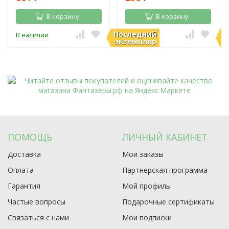
В корзину
В корзину
Последний
П
В наличии
В наличии
экземпляр
э
ПОМОЩЬ
ЛИЧНЫЙ КАБИНЕТ
Доставка
Мои заказы
Оплата
Партнерская программа
Гарантия
Мой профиль
Частые вопросы
Подарочные сертификаты
Связаться с нами
Мои подписки