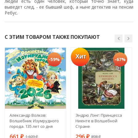
людей есть один человек, который точно знает, куда
выведет след, - ее бывший шеф, а ныне детектив на пенсии
Ребус.
С ЭТИМ ТОВАРОМ ТАКЖЕ ПОКУПАЮТ
Хит
-59%
-67%
Александр Волков:
Эндрю Лэнг: Принцесса
Волшебник Изумрудного
Ниенте в Волшебной
города. 135 лет со дня
Стране
рождения А. Волкова
661
296
1 609
898
₽
₽
₽
₽