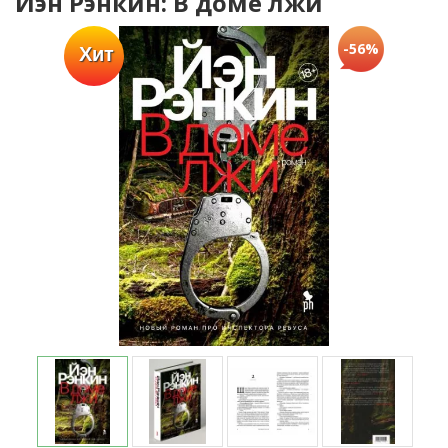
Йэн Рэнкин: В доме лжи
-56%
Хит