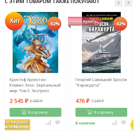
С ЭТИМ ТОВАРОМ ТАКЖЕ ПОКУПАЮТ
Хит
Успей купить
-52%
-62%
Кристоф Арлестон:
Георгий Савицкий: Бросок
Комикс Эххо. Зеркальный
"Каракурта"
мир. Том 5. Экспресс
"Абиджан - Найроби".
2 545
476
5 283
1 249
Призрак в Пекине
₽
₽
₽
₽
В корзину
В корзину
Последний
П
В наличии
В наличии
экземпляр
э