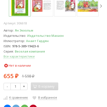
Артикул:
306618
Автор
Ян Экхольм
Издательство
Издательство Махаон
Иллюстратор
Анаит Гардян
ISBN
978-5-389-19423-6
Серия
Веселая компания
Все характеристики
Нет в наличии
655
1 598
₽
₽
-
+
В корзину
К сравнению
В избранное