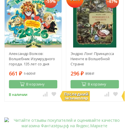
-59%
-67%
Александр Волков:
Эндрю Лэнг: Принцесса
Волшебник Изумрудного
Ниенте в Волшебной
города. 135 лет со дня
Стране
рождения А. Волкова
661
296
1 609
898
₽
₽
₽
₽
В корзину
В корзину
Последний
П
В наличии
В наличии
экземпляр
э