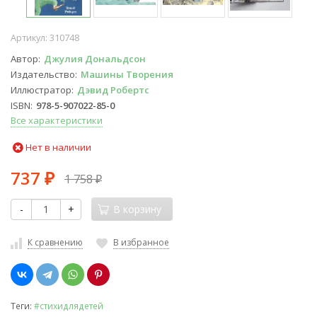
Артикул:
310748
Автор
Джулия Дональдсон
Издательство
Машины Творения
Иллюстратор
Дэвид Робертс
ISBN
978-5-907022-85-0
Все характеристики
Нет в наличии
737
1 758
₽
₽
-
+
В корзину
К сравнению
В избранное
Теги:
#стихидлядетей