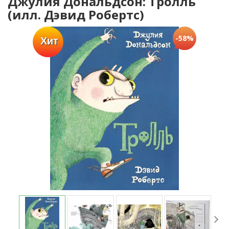
Джулия Дональдсон: Тролль
(илл. Дэвид Робертс)
-58%
Хит