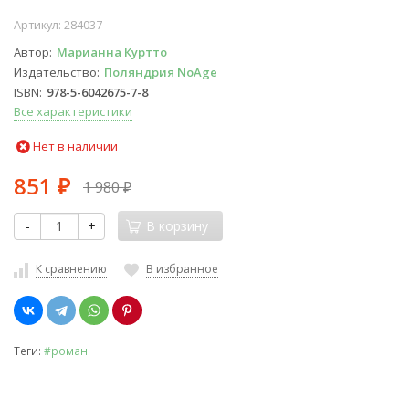
Артикул:
284037
Автор
Марианна Куртто
Издательство
Поляндрия NoAge
ISBN
978-5-6042675-7-8
Все характеристики
Нет в наличии
851
1 980
₽
₽
-
+
В корзину
К сравнению
В избранное
Теги:
#роман