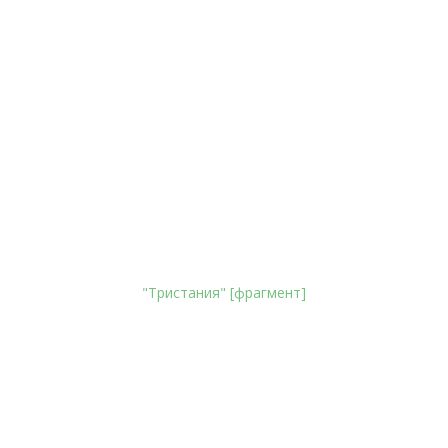
"Тристания" [фрагмент]