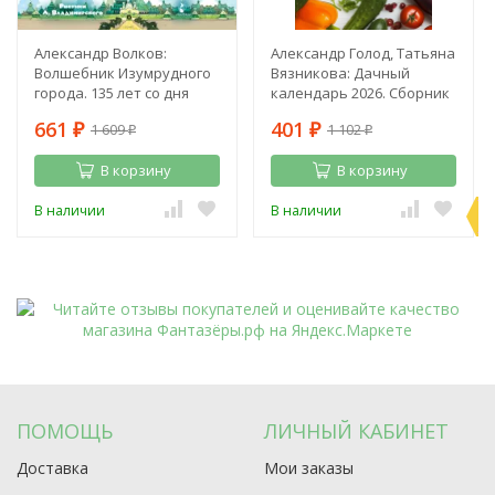
Александр Волков:
Александр Голод, Татьяна
Волшебник Изумрудного
Вязникова: Дачный
города. 135 лет со дня
календарь 2026. Сборник
рождения А. Волкова
полезных советов на
661
401
1 609
1 102
₽
каждый день
₽
₽
₽
В корзину
В корзину
П
В наличии
В наличии
э
ПОМОЩЬ
ЛИЧНЫЙ КАБИНЕТ
Доставка
Мои заказы