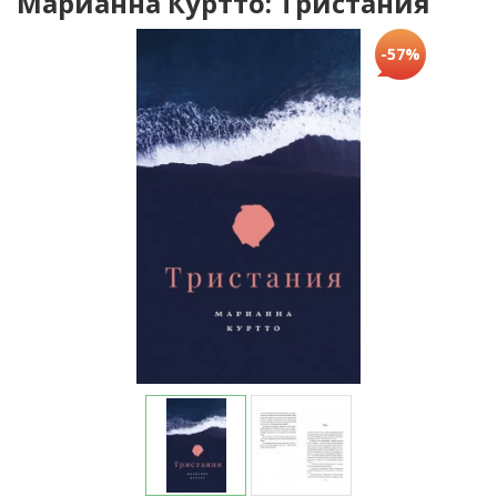
Марианна Куртто: Тристания
-57%