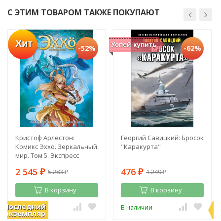
С ЭТИМ ТОВАРОМ ТАКЖЕ ПОКУПАЮТ
Хит
Успей купить
-52%
-62%
Кристоф Арлестон:
Георгий Савицкий: Бросок
Комикс Эххо. Зеркальный
"Каракурта"
мир. Том 5. Экспресс
"Абиджан - Найроби".
2 545
476
5 283
1 249
Призрак в Пекине
₽
₽
₽
₽
В корзину
В корзину
Последний
П
В наличии
В наличии
экземпляр
э