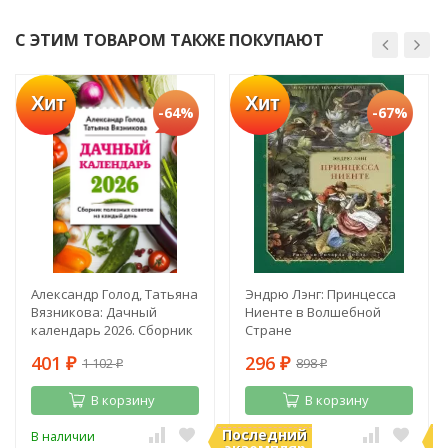
С ЭТИМ ТОВАРОМ ТАКЖЕ ПОКУПАЮТ
Хит
Хит
-64%
-67%
Александр Голод, Татьяна
Эндрю Лэнг: Принцесса
Вязникова: Дачный
Ниенте в Волшебной
календарь 2026. Сборник
Стране
полезных советов на
401
296
1 102
898
каждый день
₽
₽
₽
₽
В корзину
В корзину
Последний
П
В наличии
В наличии