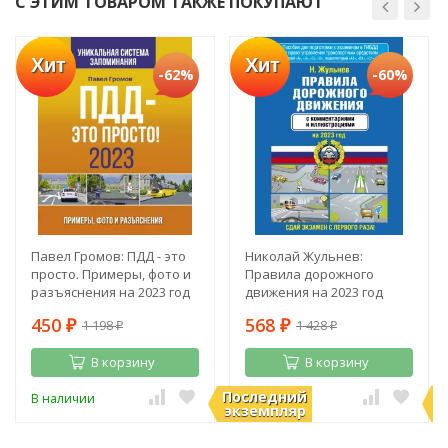
С ЭТИМ ТОВАРОМ ТАКЖЕ ПОКУПАЮТ
Хит
Хит
-62%
-60%
Павел Громов: ПДД - это
Николай Жульнев:
просто. Примеры, фото и
Правила дорожного
разъяснения на 2023 год
движения на 2023 год
450
568
1 198
1 428
₽
₽
₽
₽
В корзину
В корзину
Последний
П
В наличии
В наличии
экземпляр
э