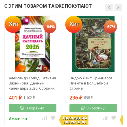
С ЭТИМ ТОВАРОМ ТАКЖЕ ПОКУПАЮТ
Хит
Хит
-64%
-67%
Александр Голод, Татьяна
Эндрю Лэнг: Принцесса
Вязникова: Дачный
Ниенте в Волшебной
календарь 2026. Сборник
Стране
полезных советов на
401
296
1 102
898
каждый день
₽
₽
₽
₽
В корзину
В корзину
Последний
П
В наличии
В наличии
экземпляр
э