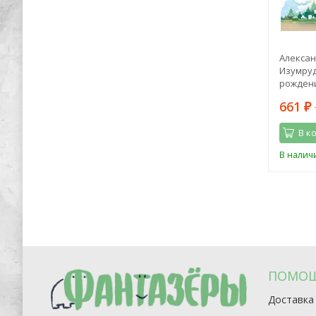
тель.
Лиза Мока: Эликсир для души.
Алексан
оками
Метафорические ассоциативные
Изумруд
карты, которые исцелят, дадут опору,
рождени
подскажут лучшее решение
1 964
661
4 150
₽
₽
₽
В корзину
В к
Последний
В наличии
В налич
экземпляр
ПОМО
Доставка