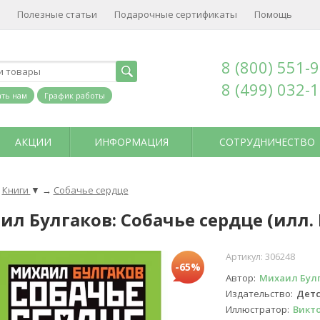
Полезные статьи
Подарочные сертификаты
Помощь
8 (800) 551-
8 (499) 032-
ть нам
График работы
АКЦИИ
ИНФОРМАЦИЯ
СОТРУДНИЧЕСТВО
Книги
▼
→
Собачье сердце
ил Булгаков: Собачье сердце (илл.
Артикул:
306248
-65%
Автор
Михаил Бул
Издательство
Детс
Иллюстратор
Викт