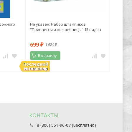
рожного
Не указан: Набор штампиков
Алекса
"Принцессы и волшебницы" 15 видов
Дачный
полезн
699
401
1 684
₽
₽
₽
В корзину
В 
Последний
В наличии
В нали
экземпляр
КОНТАКТЫ
8 (800) 551-96-07 (Бесплатно)