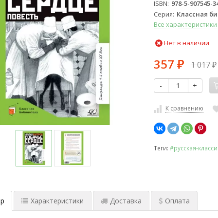
ISBN
978-5-907545-3
Серия
Классная б
Все характеристики
Нет в наличии
357
1 017
₽
₽
-
+
К сравнению
Теги:
#русская-класси
р
Характеристики
Доставка
Оплата