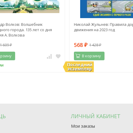
др Волков: Волшебник
Николай Жульнев: Правила до
ного города. 135 лет со дня
движения на 2023 год
я А. Волкова
568
1 609
1 428
₽
₽
₽
орзину
В корзину
Последний
ии
В наличии
экземпляр
ЩЬ
ЛИЧНЫЙ КАБИНЕТ
Мои заказы