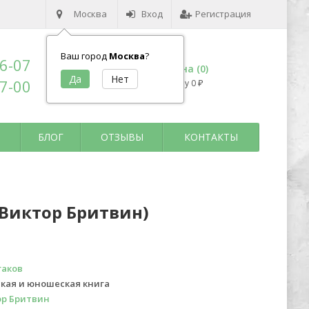
Москва
Вход
Регистрация
Ваш город
Москва
?
96-07
Корзина (
0
)
17-00
на сумму
0
₽
БЛОГ
ОТЗЫВЫ
КОНТАКТЫ
 Виктор Бритвин)
гаков
кая и юношеская книга
ор Бритвин