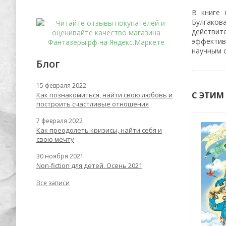
В книге 
Булгако
действит
эффектив
научным о
Блог
15 февраля 2022
С ЭТИМ
Как познакомиться, найти свою любовь и
построить счастливые отношения
7 февраля 2022
Как преодолеть кризисы, найти себя и
-55%
-53%
свою мечту
30 ноября 2021
Non-fiction для детей. Осень 2021
Все записи