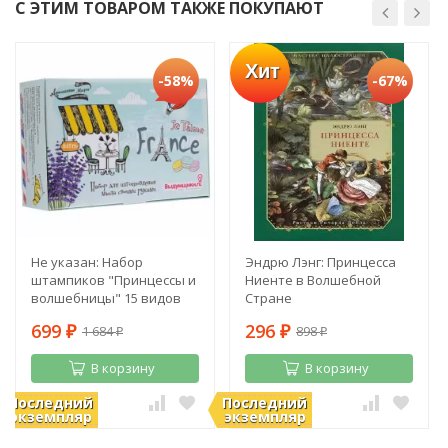
С ЭТИМ ТОВАРОМ ТАКЖЕ ПОКУПАЮТ
Хит
-58%
-67%
Не указан: Набор
Эндрю Лэнг: Принцесса
штампиков "Принцессы и
Ниенте в Волшебной
волшебницы" 15 видов
Стране
699
296
1 684
898
₽
₽
₽
₽
В корзину
В корзину
Последний
Последний
В наличии
В наличии
экземпляр
экземпляр