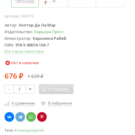
Артикул:
309372
Автор
Уолтер Де Ла Мэр
Издательство
Карьера Пресс
Иллюстратор
Каролина Рабей
ISBN
978-5-00074-104-7
Все характеристики
Нет в наличии
676
1 639
₽
₽
-
+
В корзину
К сравнению
В избранное
Теги:
#стихидлядетей