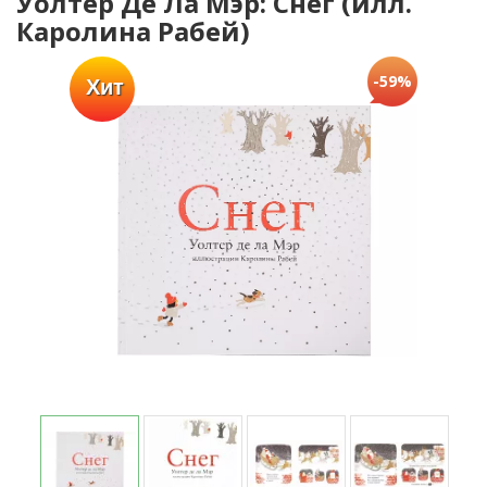
Уолтер Де Ла Мэр: Снег (илл.
Каролина Рабей)
-59%
Хит