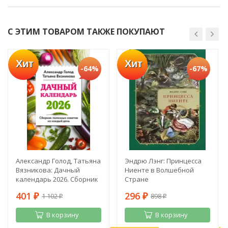
С ЭТИМ ТОВАРОМ ТАКЖЕ ПОКУПАЮТ
Хит
Хит
-64%
-67%
Александр Голод, Татьяна
Эндрю Лэнг: Принцесса
Вязникова: Дачный
Ниенте в Волшебной
календарь 2026. Сборник
Стране
полезных советов на
401
296
1 102
898
каждый день
₽
₽
₽
₽
В корзину
В корзину