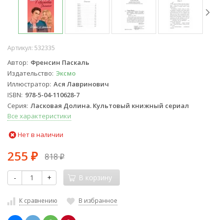
Артикул:
532335
Автор
Френсин Паскаль
Издательство
Эксмо
Иллюстратор
Ася Лавринович
ISBN
978-5-04-110628-7
Серия
Ласковая Долина. Культовый книжный сериал
Все характеристики
Нет в наличии
255
818
₽
₽
-
+
В корзину
К сравнению
В избранное