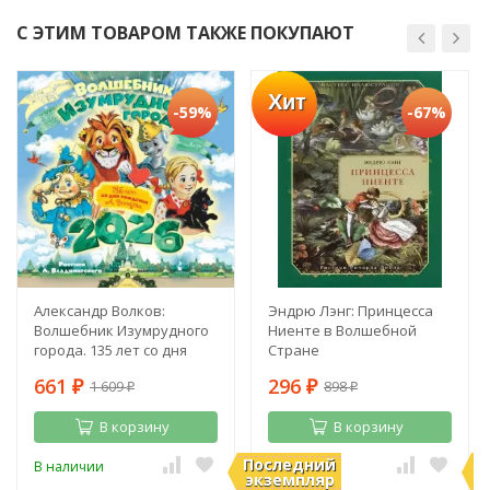
С ЭТИМ ТОВАРОМ ТАКЖЕ ПОКУПАЮТ
Хит
-59%
-67%
Александр Волков:
Эндрю Лэнг: Принцесса
Волшебник Изумрудного
Ниенте в Волшебной
города. 135 лет со дня
Стране
рождения А. Волкова
661
296
1 609
898
₽
₽
₽
₽
В корзину
В корзину
Последний
П
В наличии
В наличии
экземпляр
э