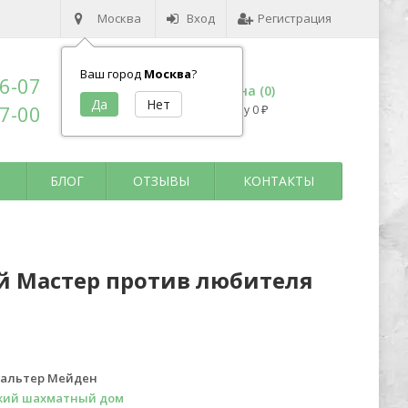
Москва
Вход
Регистрация
Ваш город
Москва
?
96-07
Корзина (
0
)
17-00
на сумму
0
₽
БЛОГ
ОТЗЫВЫ
КОНТАКТЫ
й Мастер против любителя
Вальтер Мейден
кий шахматный дом