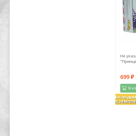
ика.
Георгий Савицкий: Неприступный
Не указ
Севастополь. Круговая оборона
"Принце
482
699
1 260
₽
₽
₽
В корзину
В к
Последн
В наличии
В налич
экземпля