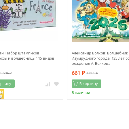
ан: Набор штампиков
Александр Волков: Волшебник
ссы и волшебницы" 15 видов
Изумрудного города. 135 лет с
рождения А. Волкова
661
1 684
1 609
₽
₽
₽
орзину
В корзину
ий
ии
В наличии
р