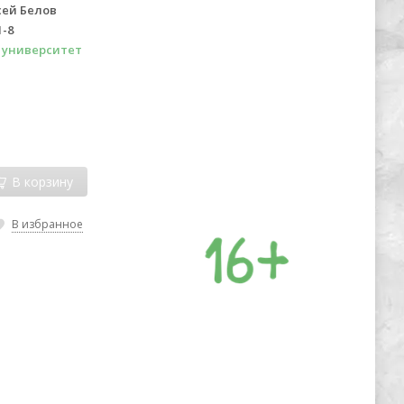
сей Белов
1-8
университет
В корзину
В избранное