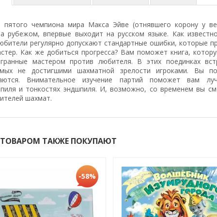
а пятого чемпиона мира Макса Эйве (отнявшего корону у ве
за рубежом, впервые выходит на русском языке. Как известн
юбители регулярно допускают стандартные ошибки, которые пр
астер. Как же добиться прогресса? Вам поможет книга, котор
игранные мастером против любителя. В этих поединках вст
емых не достигшими шахматной зрелости игроками. Вы по
гаются. Внимательное изучение партий поможет вам луч
пиля и тонкостях эндшпиля. И, возможно, со временем вы см
ителей шахмат.
 ТОВАРОМ ТАКЖЕ ПОКУПАЮТ
-58%