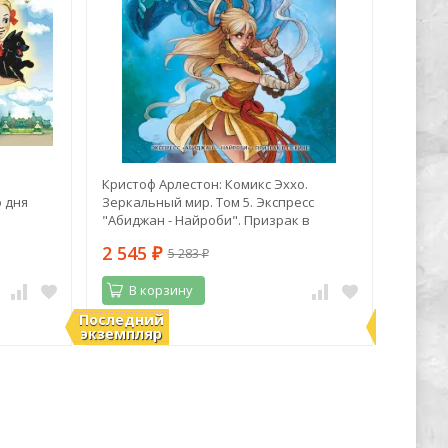
Кристоф Арлестон: Комикс Эххо.
Настя 
о дня
Зеркальный мир. Том 5. Экспресс
Новая 
"Абиджан - Найроби". Призрак в
Пекине
2 545
1 21
5 283
₽
₽
В корзину
В 
Последний
Последн
В наличии
В нали
экземпляр
экземпл