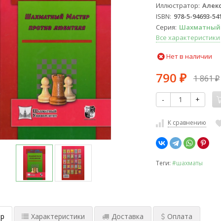
Иллюстратор
Алек
ISBN
978-5-94693-54
Серия
Шахматный 
Все характеристики
Нет в наличии
790
1 861
₽
₽
-
+
К сравнению
Теги:
#шахматы
р
Характеристики
Доставка
Оплата