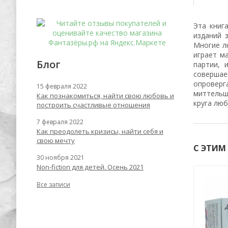
Эта книг
изданий 
Многие л
играет м
Блог
партии, 
соверша
опровер
15 февраля 2022
миттельш
Как познакомиться, найти свою любовь и
круга люб
построить счастливые отношения
7 февраля 2022
Как преодолеть кризисы, найти себя и
свою мечту
С ЭТИМ
30 ноября 2021
Non-fiction для детей. Осень 2021
Все записи
-62%
-62%