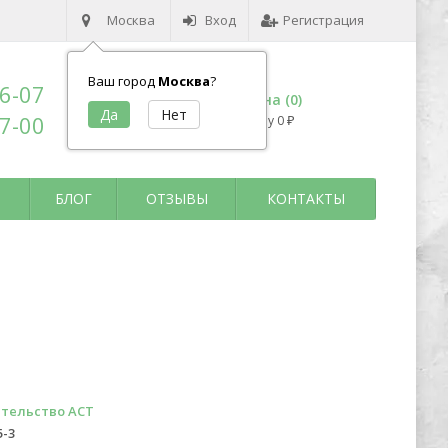
Москва
Вход
Регистрация
Ваш город
Москва
?
96-07
Корзина (
0
)
17-00
на сумму
0
₽
БЛОГ
ОТЗЫВЫ
КОНТАКТЫ
тельство АСТ
5-3