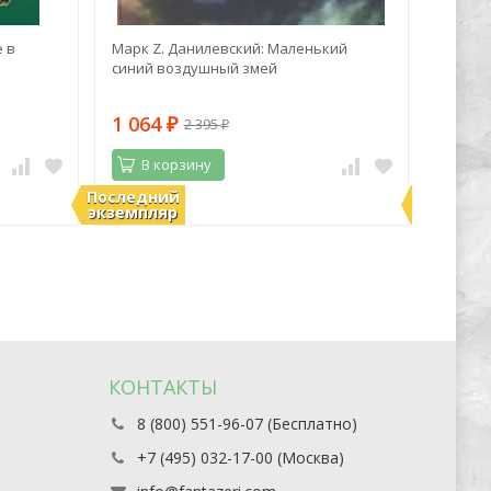
 в
Марк Z. Данилевский: Маленький
Лиза М
синий воздушный змей
Метаф
карты,
подска
1 064
1 96
2 395
₽
₽
В корзину
В 
Последний
Последн
В наличии
В нали
экземпляр
экземпл
КОНТАКТЫ
8 (800) 551-96-07 (Бесплатно)
+7 (495) 032-17-00 (Москва)