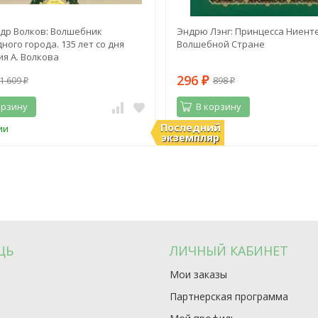
др Волков: Волшебник
Эндрю Лэнг: Принцесса Ниенте
ного города. 135 лет со дня
Волшебной Стране
я А. Волкова
296
1 609
898
₽
₽
₽
орзину
В корзину
Последний
ии
В наличии
экземпляр
ЩЬ
ЛИЧНЫЙ КАБИНЕТ
Мои заказы
Партнерская программа