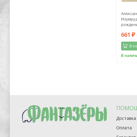
ьчики
Павел Громов: ПДД - это просто.
Алексан
Примеры, фото и разъяснения на 2023
Изумруд
год
рождени
450
661
1 198
₽
₽
₽
В корзину
В к
В наличии
В налич
ПОМО
Доставка
Оплата