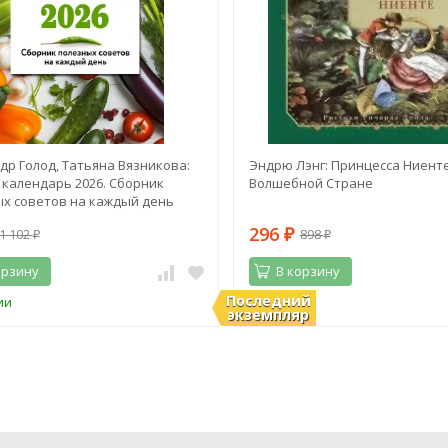
др Голод, Татьяна Вязникова:
Эндрю Лэнг: Принцесса Ниенте
календарь 2026. Сборник
Волшебной Стране
х советов на каждый день
296
1 102
898
₽
₽
₽
орзину
В корзину
Последний
ии
В наличии
экземпляр