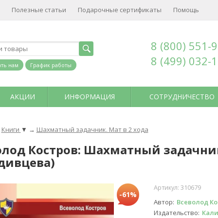
Полезные статьи
Подарочные сертификаты
Помощь
8 (800) 551-
8 (499) 032-
ть нам
График работы
АКЦИИ
ИНФОРМАЦИЯ
СОТРУДНИЧЕСТВО
Книги
▼
→
Шахматный задачник. Мат в 2 хода
олод Костров: Шахматный задачник.
дивцева)
Артикул:
310679
-61%
Автор
Всеволод Ко
Издательство
Кал