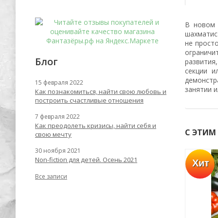
В новом 
шахматис
не просто
ограничи
Блог
развития
секции и
демонстр
15 февраля 2022
занятии и
Как познакомиться, найти свою любовь и
построить счастливые отношения
7 февраля 2022
Как преодолеть кризисы, найти себя и
С ЭТИМ
свою мечту
30 ноября 2021
Non-fiction для детей. Осень 2021
Хит
Успей купить
-55%
-62%
Все записи