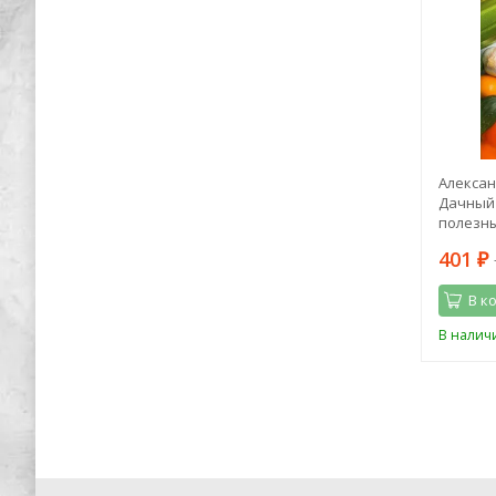
тель.
Георгий Савицкий: Бросок "Каракурта"
Алексан
оками
Дачный 
полезны
476
401
1 249
₽
₽
₽
В корзину
В к
В наличии
В налич