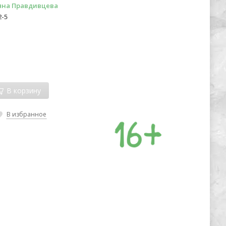
яна Правдивцева
2-5
В корзину
В избранное