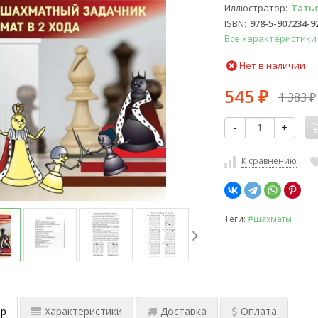
Иллюстратор
Тать
ISBN
978-5-907234-9
Все характеристики
Нет в наличии
545
1 383
₽
₽
-
+
К сравнению
Теги:
#шахматы
р
Характеристики
Доставка
Оплата