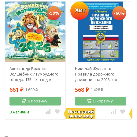
Хит
-59%
-60%
Александр Волков:
Николай Жульнев:
Волшебник Изумрудного
Правила дорожного
города. 135 лет со дня
движения на 2023 год
рождения А. Волкова
661
568
1 609
1 428
₽
₽
₽
₽
В корзину
В корзину
Последний
П
В наличии
В наличии
экземпляр
э