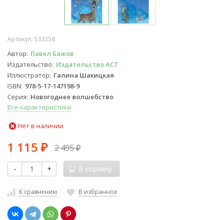
Артикул:
533258
Автор
Павел Бажов
Издательство
Издательство АСТ
Иллюстратор
Галина Шакицкая
ISBN
978-5-17-147198-9
Серия
Новогоднее волшебство
Все характеристики
Нет в наличии
1 115
2 495
₽
₽
-
+
В корзину
К сравнению
В избранное