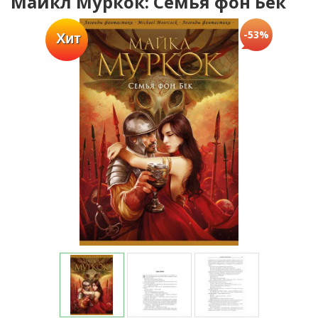
Майкл Муркок: Семья фон Бек
-53%
Хит