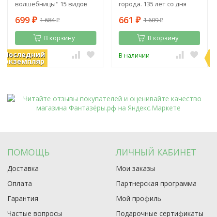
волшебницы" 15 видов
города. 135 лет со дня
рождения А. Волкова
699
661
1 684
1 609
₽
₽
₽
₽
В корзину
В корзину
Последний
П
В наличии
В наличии
экземпляр
э
ПОМОЩЬ
ЛИЧНЫЙ КАБИНЕТ
Доставка
Мои заказы
Оплата
Партнерская программа
Гарантия
Мой профиль
Частые вопросы
Подарочные сертификаты