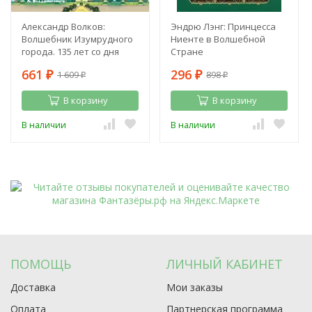
Александр Волков:
Эндрю Лэнг: Принцесса
Волшебник Изумрудного
Ниенте в Волшебной
города. 135 лет со дня
Стране
рождения А. Волкова
661
296
1 609
898
₽
₽
₽
₽
В корзину
В корзину
В наличии
В наличии
ПОМОЩЬ
ЛИЧНЫЙ КАБИНЕТ
Доставка
Мои заказы
Оплата
Партнерская программа