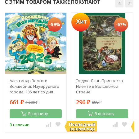
С ЭТИМ ТОВАРОМ ТАКЖЕ ПОКУПАЮТ
Хит
-59%
-67%
Александр Волков:
Эндрю Лэнг: Принцесса
Волшебник Изумрудного
Ниенте в Волшебной
города. 135 лет со дня
Стране
рождения А. Волкова
661
296
1 609
898
₽
₽
₽
₽
В корзину
В корзину
Последний
П
В наличии
В наличии
экземпляр
э