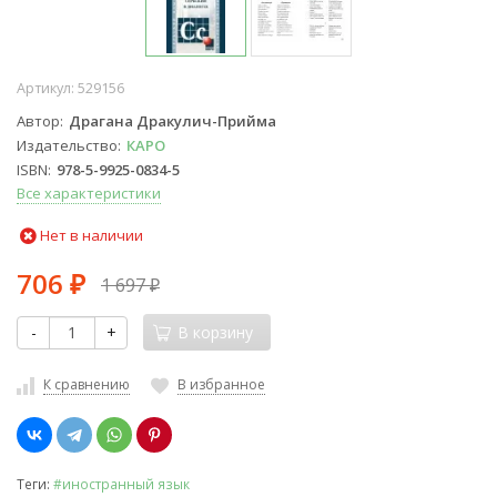
Артикул:
529156
Автор
Драгана Дракулич-Прийма
Издательство
КАРО
ISBN
978-5-9925-0834-5
Все характеристики
Нет в наличии
706
1 697
₽
₽
-
+
В корзину
К сравнению
В избранное
Теги:
#иностранный язык