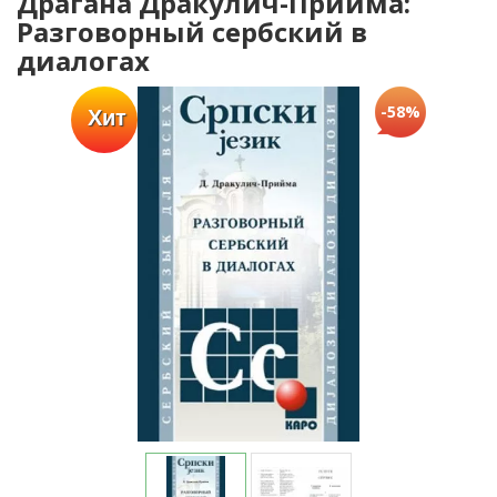
Драгана Дракулич-Прийма:
Разговорный сербский в
диалогах
-58%
Хит