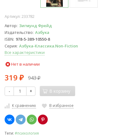
Артикул:
233782
Автор
Зигмунд Фрейд
Издательство
Азбука
ISBN
978-5-389-10550-8
Серия
Азбука-Классика.Non-Fiction
Все характеристики
Нет в наличии
319
943
₽
₽
-
+
В корзину
К сравнению
В избранное
Теги:
#психология