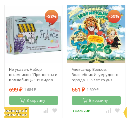
-58%
-59%
Не указан: Набор
Александр Волков:
штампиков "Принцессы и
Волшебник Изумрудного
волшебницы" 15 видов
города. 135 лет со дня
рождения А. Волкова
699
661
1 684
1 609
₽
₽
₽
₽
В корзину
В корзину
Последний
П
В наличии
В наличии
экземпляр
э