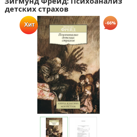
Зигмунд Фрейд: Психоанализ
детских страхов
-66%
Хит