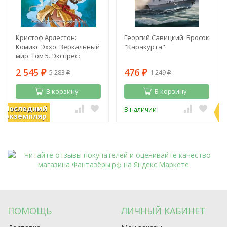
Кристоф Арлестон:
Георгий Савицкий: Бросок
Комикс Эххо. Зеркальный
"Каракурта"
мир. Том 5. Экспресс
"Абиджан - Найроби".
2 545
476
5 283
1 249
Призрак в Пекине
₽
₽
₽
₽
В корзину
В корзину
Последний
П
В наличии
В наличии
экземпляр
э
ПОМОЩЬ
ЛИЧНЫЙ КАБИНЕТ