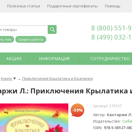
Полезные статьи
Подарочные сертификаты
Помощь
8 (800) 551-
8 (499) 032-
ть нам
График работы
АКЦИИ
ИНФОРМАЦИЯ
СОТРУДНИЧЕСТВО
Книги
▼
→
Приключения Крылатика и Крапинки
аржи Л.: Приключения Крылатика 
Артикул:
276137
-59%
Автор
Кантаржи Л.
Издательство
Сиби
ISBN
978-5-00127-08