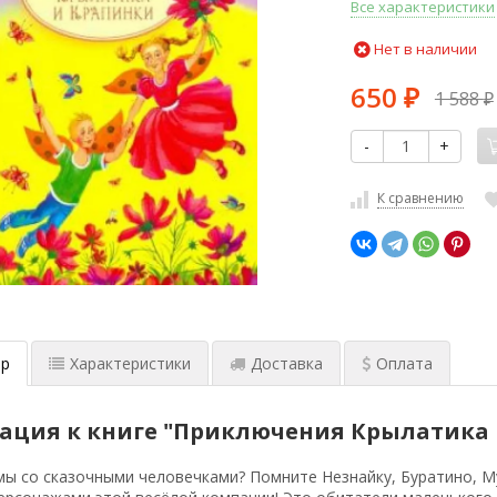
Все характеристики
Нет в наличии
650
1 588
₽
₽
-
+
К сравнению
р
Характеристики
Доставка
Оплата
ация к книге "Приключения Крылатика 
ы со сказочными человечками? Помните Незнайку, Буратино, М