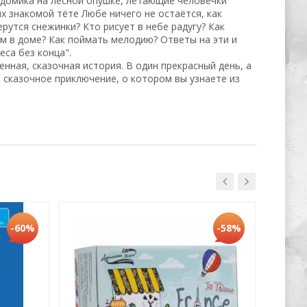
домика на лесной опушке, летающие человечки
их знакомой тёте Любе ничего не остаётся, как
рутся снежинки? Кто рисует в небе радугу? Как
м в доме? Как поймать мелодию? Ответы на эти и
еса без конца".
ная, сказочная история. В один прекрасный день, а
 сказочное приключение, о котором вы узнаете из
Хит
-60%
-58%