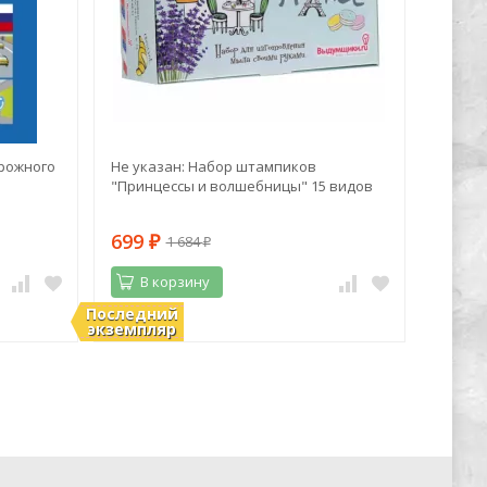
рожного
Не указан: Набор штампиков
Алекса
"Принцессы и волшебницы" 15 видов
Дачный
полезн
699
401
1 684
₽
₽
₽
В корзину
В 
Последний
В наличии
В нали
экземпляр