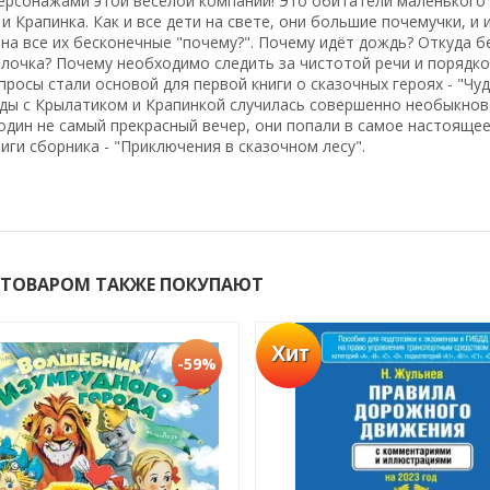
ерсонажами этой весёлой компании! Это обитатели маленького 
и Крапинка. Как и все дети на свете, они большие почемучки, и 
на все их бесконечные "почему?". Почему идёт дождь? Откуда бе
лочка? Почему необходимо следить за чистотой речи и порядко
просы стали основой для первой книги о сказочных героях - "Чуд
ы с Крылатиком и Крапинкой случилась совершенно необыкновен
один не самый прекрасный вечер, они попали в самое настоящее
иги сборника - "Приключения в сказочном лесу".
 ТОВАРОМ ТАКЖЕ ПОКУПАЮТ
Хит
-59%