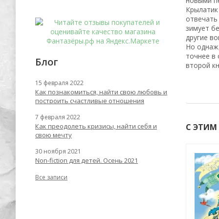
новыми п
Крылатик 
отвечать 
зимует бе
другие во
Но однажд
точнее в 
Блог
второй кн
15 февраля 2022
Как познакомиться, найти свою любовь и
построить счастливые отношения
7 февраля 2022
Как преодолеть кризисы, найти себя и
С ЭТИМ
свою мечту
30 ноября 2021
Non-fiction для детей. Осень 2021
-55%
-53%
Все записи