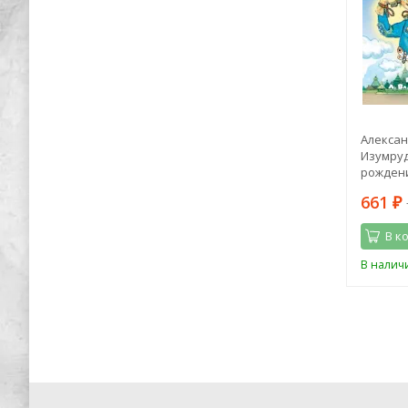
тель.
Лиза Мока: Эликсир для души.
Алексан
оками
Метафорические ассоциативные
Изумруд
карты, которые исцелят, дадут опору,
рождени
подскажут лучшее решение
1 964
661
4 150
₽
₽
₽
В корзину
В к
Последний
В наличии
В налич
экземпляр