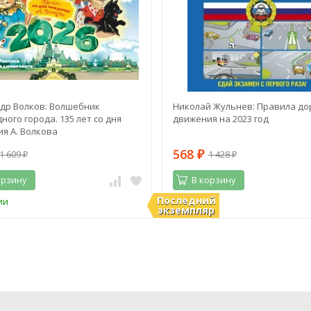
др Волков: Волшебник
Николай Жульнев: Правила до
ного города. 135 лет со дня
движения на 2023 год
я А. Волкова
568
1 609
1 428
₽
₽
₽
орзину
В корзину
Последний
ии
В наличии
экземпляр