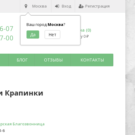
Москва
Вход
Регистрация
Ваш город
Москва
?
96-07
Корзина (
0
)
17-00
на сумму
0
₽
БЛОГ
ОТЗЫВЫ
КОНТАКТЫ
и Крапинки
рская Благозвонница
3-6