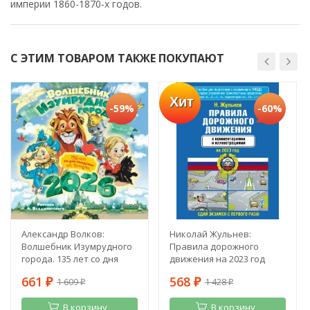
империи 1860-1870-х годов.
С ЭТИМ ТОВАРОМ ТАКЖЕ ПОКУПАЮТ
Хит
-59%
-60%
Александр Волков:
Николай Жульнев:
Волшебник Изумрудного
Правила дорожного
города. 135 лет со дня
движения на 2023 год
рождения А. Волкова
661
568
1 609
1 428
₽
₽
₽
₽
В корзину
В корзину