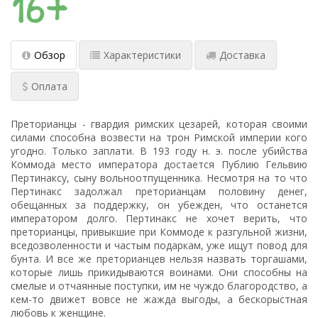
Обзор
Характеристики
Доставка
Оплата
Преторианцы - гвардия римских цезарей, которая своими
силами способна возвести на трон Римской империи кого
угодно. Только заплати. В 193 году н. э. после убийства
Коммода место императора достается Публию Гельвию
Пертинаксу, сыну вольноотпущенника. Несмотря на то что
Пертинакс задолжал преторианцам половину денег,
обещанных за поддержку, он убежден, что останется
императором долго. Пертинакс не хочет верить, что
преторианцы, привыкшие при Коммоде к разгульной жизни,
вседозволенности и частым подаркам, уже ищут повод для
бунта. И все же преторианцев нельзя назвать торгашами,
которые лишь прикидываются воинами. Они способны на
смелые и отчаянные поступки, им не чуждо благородство, а
кем-то движет вовсе не жажда выгоды, а бескорыстная
любовь к женщине.