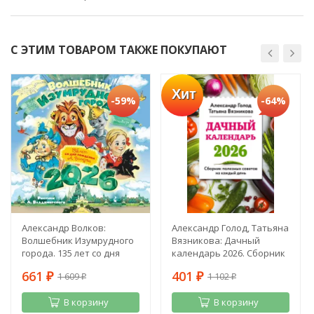
С ЭТИМ ТОВАРОМ ТАКЖЕ ПОКУПАЮТ
Хит
-59%
-64%
Александр Волков:
Александр Голод, Татьяна
Волшебник Изумрудного
Вязникова: Дачный
города. 135 лет со дня
календарь 2026. Сборник
рождения А. Волкова
полезных советов на
661
401
1 609
1 102
₽
каждый день
₽
₽
₽
В корзину
В корзину