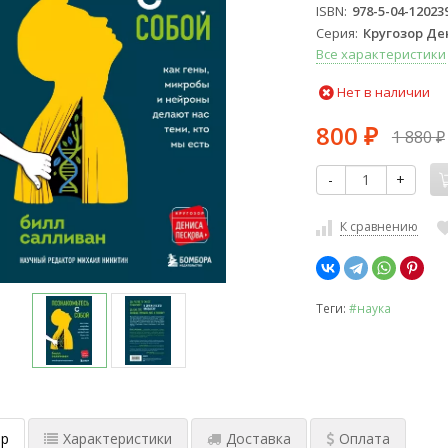
ISBN
978-5-04-12023
Серия
Кругозор Де
Все характеристики
Нет в наличии
800
1 880
₽
₽
-
+
К сравнению
Теги:
#наука
р
Характеристики
Доставка
Оплата