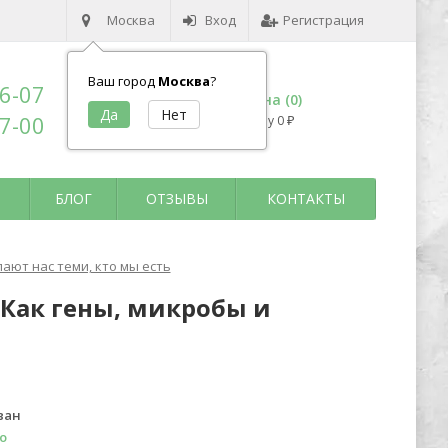
Москва
Вход
Регистрация
Ваш город
Москва
?
96-07
Корзина (
0
)
17-00
на сумму
0
₽
БЛОГ
ОТЗЫВЫ
КОНТАКТЫ
ают нас теми, кто мы есть
 Как гены, микробы и
ван
о