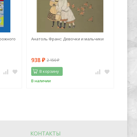
рожного
Анатоль Франс: Девочки и мальчики
Марк Z
синий 
938
1 06
2 150
₽
₽
В корзину
В 
В наличии
В нали
КОНТАКТЫ