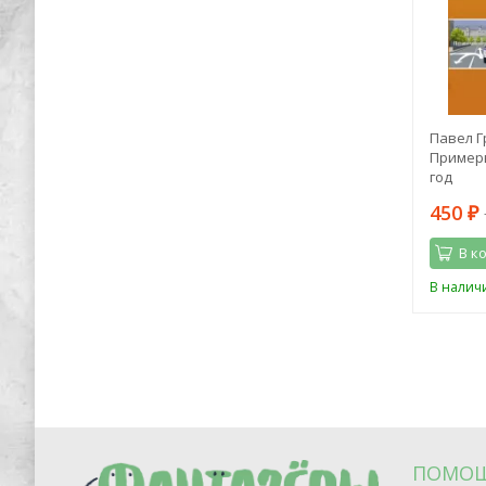
акурта"
Эндрю Лэнг: Принцесса Ниенте в
Павел Г
Волшебной Стране
Примеры
год
296
450
898
₽
₽
₽
В корзину
В к
В наличии
В налич
ПОМО