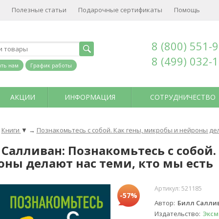
Полезные статьи
Подарочные сертификаты
Помощь
8 (800) 551-
8 (499) 032-
ть нам
График работы
АКЦИИ
ИНФОРМАЦИЯ
СОТРУДНИЧЕСТВО
Книги
▼
→
Познакомьтесь с собой. Как гены, микробы и нейроны дел
 Салливан: Познакомьтесь с собой.
оны делают нас теми, кто мы есть
Артикул:
521185
-57%
Автор
Билл Салли
Издательство
Эксм