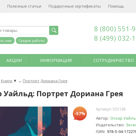
Полезные статьи
Подарочные сертификаты
Помощь
8 (800) 551-
8 (499) 032-
ть нам
График работы
АКЦИИ
ИНФОРМАЦИЯ
СОТРУДНИЧЕСТВО
Книги
▼
→
Портрет Дориана Грея
р Уайльд: Портрет Дориана Грея
Артикул:
553138
-57%
Автор
Оскар Уайл
Издательство
Эксм
ISBN
978-5-04-17227