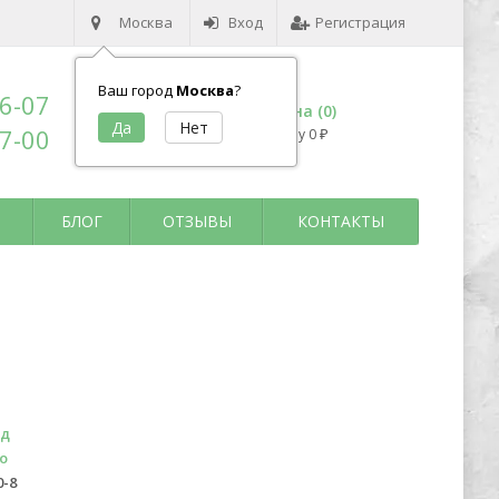
Москва
Вход
Регистрация
Ваш город
Москва
?
96-07
Корзина (
0
)
17-00
на сумму
0
₽
БЛОГ
ОТЗЫВЫ
КОНТАКТЫ
ьд
о
0-8