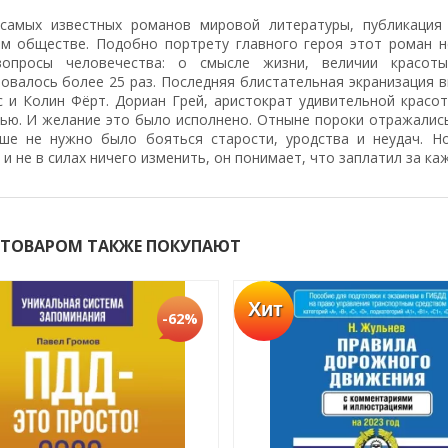
самых известных романов мировой литературы, публикация 
ом обществе. Подобно портрету главного героя этот роман 
вопросы человечества: о смысле жизни, величии красот
овалось более 25 раз. Последняя блистательная экранизация в
с и Колин Фёрт. Дориан Грей, аристократ удивительной крас
ью. И желание это было исполнено. Отныне пороки отражались 
ше не нужно было бояться старости, уродства и неудач. Н
и не в силах ничего изменить, он понимает, что заплатил за к
 ТОВАРОМ ТАКЖЕ ПОКУПАЮТ
Хит
-62%