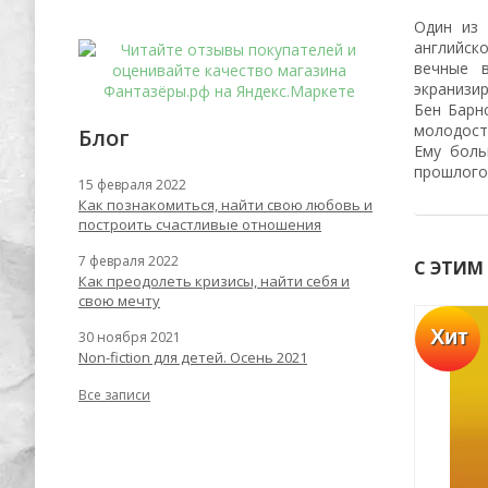
Один из 
английск
вечные 
экранизир
Бен Барн
молодост
Блог
Ему боль
прошлого 
15 февраля 2022
Как познакомиться, найти свою любовь и
построить счастливые отношения
7 февраля 2022
С ЭТИМ
Как преодолеть кризисы, найти себя и
свою мечту
Хит
Хит
30 ноября 2021
-62%
-67%
Non-fiction для детей. Осень 2021
Все записи