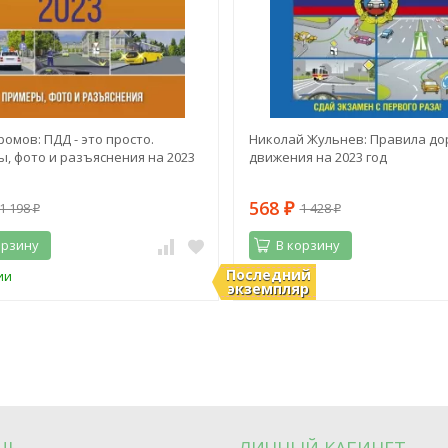
ромов: ПДД - это просто.
Николай Жульнев: Правила до
, фото и разъяснения на 2023
движения на 2023 год
568
1 198
1 428
₽
₽
₽
орзину
В корзину
Последний
ии
В наличии
экземпляр