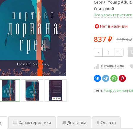
Серия
Young Adult
Спижевой
Все характеристики
Нет в наличии
837
1 953
₽
₽
-
+
К сравнению
Теги:
#зарубежная-кл
р
Характеристики
Доставка
Оплата