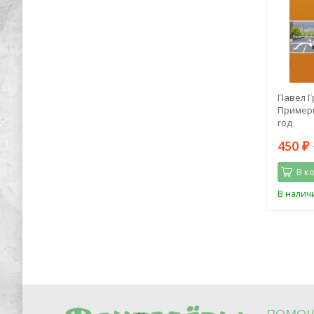
акурта"
Эндрю Лэнг: Принцесса Ниенте в
Павел Г
Волшебной Стране
Примеры
год
296
450
898
₽
₽
₽
В корзину
В к
Последний
В наличии
В налич
экземпляр