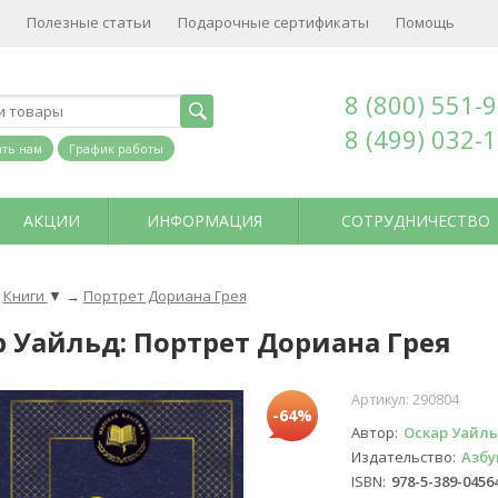
Полезные статьи
Подарочные сертификаты
Помощь
8 (800) 551-
8 (499) 032-
ть нам
График работы
АКЦИИ
ИНФОРМАЦИЯ
СОТРУДНИЧЕСТВО
Книги
▼
→
Портрет Дориана Грея
р Уайльд: Портрет Дориана Грея
Артикул:
290804
-64%
Автор
Оскар Уайл
Издательство
Азбу
ISBN
978-5-389-0456