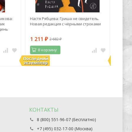
никова:
Настя Рябцева: Гриша не свидетель.
Эндрю 
ник
Новая редакция с чёрными строками
Волше
день
1 211
296
2 682
₽
₽
₽
В корзину
В 
Последний
Последн
В наличии
В нали
экземпляр
экземпл
КОНТАКТЫ
8 (800) 551-96-07 (Бесплатно)
+7 (495) 032-17-00 (Москва)