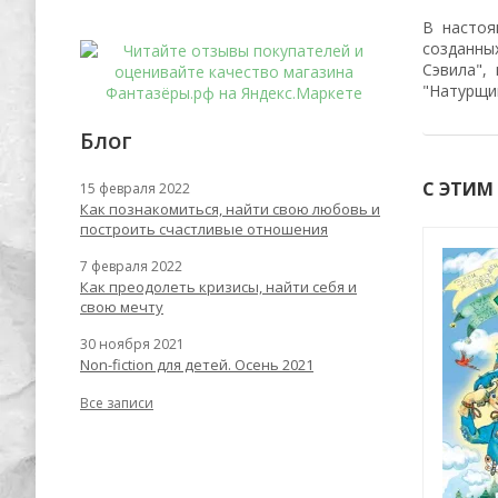
В настоя
созданны
Сэвила",
"Натурщи
Блог
С ЭТИМ
15 февраля 2022
Как познакомиться, найти свою любовь и
построить счастливые отношения
Хит
7 февраля 2022
-55%
-56%
Как преодолеть кризисы, найти себя и
свою мечту
30 ноября 2021
Non-fiction для детей. Осень 2021
Все записи