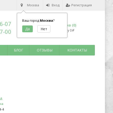
Москва
Вход
Регистрация
Ваш город
Москва
?
96-07
Корзина (
0
)
17-00
на сумму
0
₽
БЛОГ
ОТЗЫВЫ
КОНТАКТЫ
ьд
ка
4-4