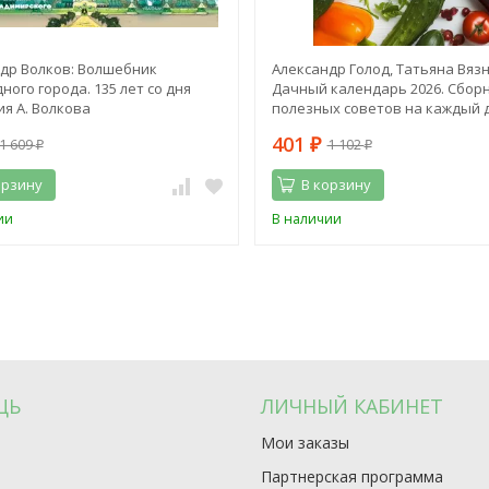
др Волков: Волшебник
Александр Голод, Татьяна Вяз
ного города. 135 лет со дня
Дачный календарь 2026. Сбор
я А. Волкова
полезных советов на каждый 
401
1 609
1 102
₽
₽
₽
орзину
В корзину
ии
В наличии
ЩЬ
ЛИЧНЫЙ КАБИНЕТ
Мои заказы
Партнерская программа