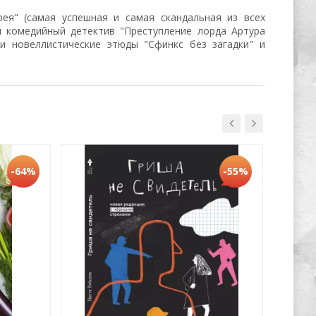
я" (самая успешная и самая скандальная из всех
й комедийный детектив "Преступление лорда Артура
 и новеллистические этюды "Сфинкс без загадки" и
Хит
-64%
-55%