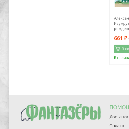
опедия
Марк Z. Данилевский: Маленький
Алексан
синий воздушный змей
Изумруд
рождени
1 064
661
2 395
₽
₽
₽
В корзину
В к
Последний
В наличии
В налич
экземпляр
ПОМО
Доставка
Оплата