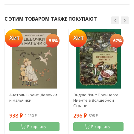
С ЭТИМ ТОВАРОМ ТАКЖЕ ПОКУПАЮТ
Хит
Хит
-56%
-67%
Анатоль Франс: Девочки
Эндрю Лэнг: Принцесса
и мальчики
Ниенте в Волшебной
Стране
938
296
2 150
898
₽
₽
₽
₽
В корзину
В корзину