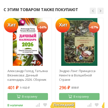
С ЭТИМ ТОВАРОМ ТАКЖЕ ПОКУПАЮТ
Хит
Хит
-64%
-67%
Александр Голод, Татьяна
Эндрю Лэнг: Принцесса
Вязникова: Дачный
Ниенте в Волшебной
календарь 2026. Сборник
Стране
полезных советов на
401
296
1 102
898
каждый день
₽
₽
₽
₽
В корзину
В корзину
Последний
П
В наличии
В наличии