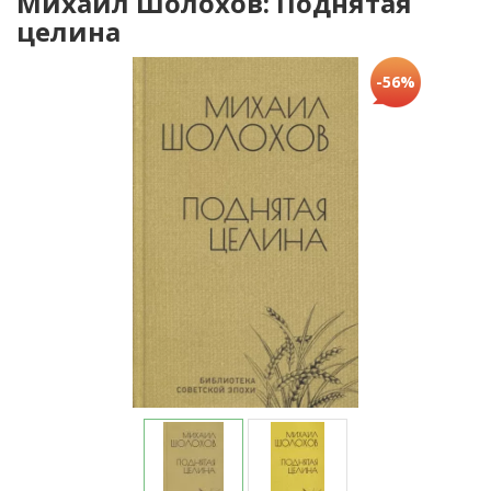
Михаил Шолохов: Поднятая
целина
-56%