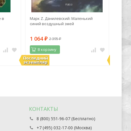
 в
Марк Z. Данилевский: Маленький
Лиза М
синий воздушный змей
Метаф
карты,
подска
1 064
1 96
2 395
₽
₽
В корзину
В 
Последний
Последн
В наличии
В нали
экземпляр
экземпл
КОНТАКТЫ
8 (800) 551-96-07 (Бесплатно)
+7 (495) 032-17-00 (Москва)