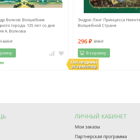
др Волков: Волшебник
Эндрю Лэнг: Принцесса Ниенте
ного города. 135 лет со дня
Волшебной Стране
я А. Волкова
296
1 609
898
₽
₽
₽
орзину
В корзину
Последний
ии
В наличии
экземпляр
ЩЬ
ЛИЧНЫЙ КАБИНЕТ
Мои заказы
Партнерская программа