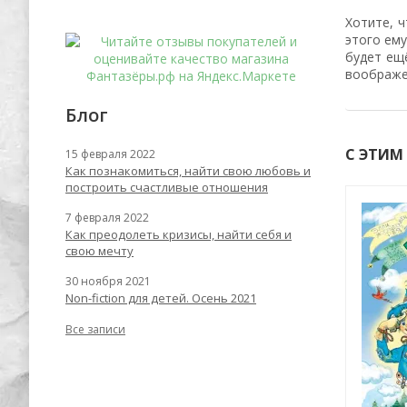
Хотите, 
этого ем
будет ещ
воображен
Блог
С ЭТИМ
15 февраля 2022
Как познакомиться, найти свою любовь и
построить счастливые отношения
Хит
7 февраля 2022
-56%
-62%
Как преодолеть кризисы, найти себя и
свою мечту
30 ноября 2021
Non-fiction для детей. Осень 2021
Все записи