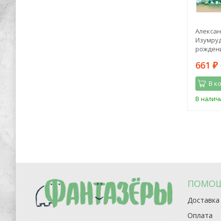
ьчики
Павел Громов: ПДД - это просто.
Алексан
Примеры, фото и разъяснения на 2023
Изумруд
год
рождени
450
661
1 198
₽
₽
₽
В корзину
В к
В наличии
В налич
ПОМО
Доставка
Оплата