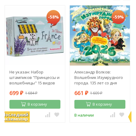
-58%
-59%
Не указан: Набор
Александр Волков:
штампиков "Принцессы и
Волшебник Изумрудного
волшебницы" 15 видов
города. 135 лет со дня
рождения А. Волкова
699
661
1 684
1 609
₽
₽
₽
₽
В корзину
В корзину
Последний
П
В наличии
В наличии
экземпляр
э