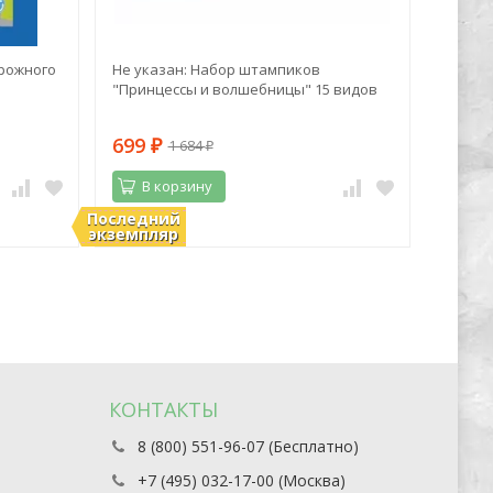
рожного
Не указан: Набор штампиков
Алекса
"Принцессы и волшебницы" 15 видов
Дачный
полезн
699
401
1 684
₽
₽
₽
В корзину
В 
Последний
В наличии
В нали
экземпляр
КОНТАКТЫ
8 (800) 551-96-07 (Бесплатно)
+7 (495) 032-17-00 (Москва)