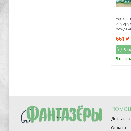
тель.
Лиза Мока: Эликсир для души.
Алексан
оками
Метафорические ассоциативные
Изумруд
карты, которые исцелят, дадут опору,
рождени
подскажут лучшее решение
1 964
661
4 150
₽
₽
₽
В корзину
В к
Последний
В наличии
В налич
экземпляр
ПОМО
Доставка
Оплата