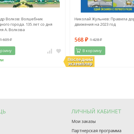
др Волков: Волшебник
Николай Жульнев: Правила до
ного города. 135 лет со дня
движения на 2023 год
я А. Волкова
568
1 609
1 428
₽
₽
₽
орзину
В корзину
Последний
ии
В наличии
экземпляр
ЩЬ
ЛИЧНЫЙ КАБИНЕТ
Мои заказы
Партнерская программа