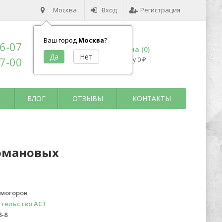
Москва
Вход
Регистрация
Ваш город
Москва
?
96-07
Корзина (
0
)
17-00
на сумму
0
₽
БЛОГ
ОТЗЫВЫ
КОНТАКТЫ
Романовых
лмогоров
тельство АСТ
8-8