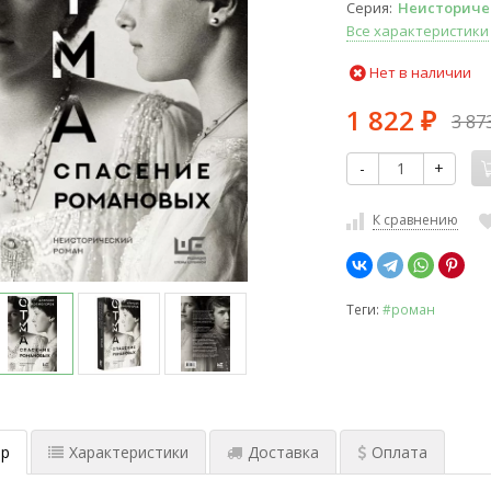
Серия
Неисториче
Все характеристики
Нет в наличии
1 822
3 87
₽
-
+
К сравнению
Теги:
#роман
р
Характеристики
Доставка
Оплата