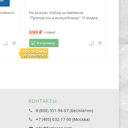
рожного
Не указан: Набор штампиков
Алекса
"Принцессы и волшебницы" 15 видов
Дачный
полезн
699
401
1 684
₽
₽
₽
В корзину
В 
Последний
В наличии
В нали
экземпляр
КОНТАКТЫ
8 (800) 551-96-07 (Бесплатно)
+7 (495) 032-17-00 (Москва)