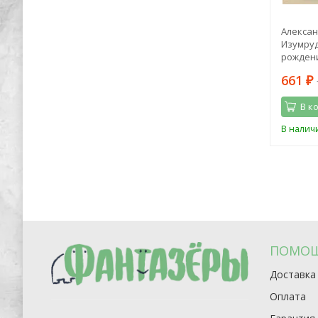
тель.
Лиза Мока: Эликсир для души.
Алексан
оками
Метафорические ассоциативные
Изумруд
карты, которые исцелят, дадут опору,
рождени
подскажут лучшее решение
1 964
661
4 150
₽
₽
₽
В корзину
В к
Последний
В наличии
В налич
экземпляр
ПОМО
Доставка
Оплата