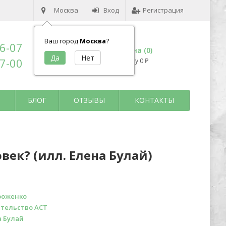
Москва
Вход
Регистрация
Ваш город
Москва
?
96-07
Корзина (
0
)
17-00
на сумму
0
₽
БЛОГ
ОТЗЫВЫ
КОНТАКТЫ
век? (илл. Елена Булай)
роженко
тельство АСТ
а Булай