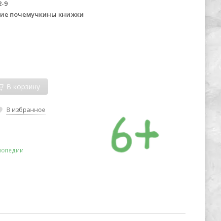
2-9
ие почемучкины книжки
В корзину
В избранное
лопедии