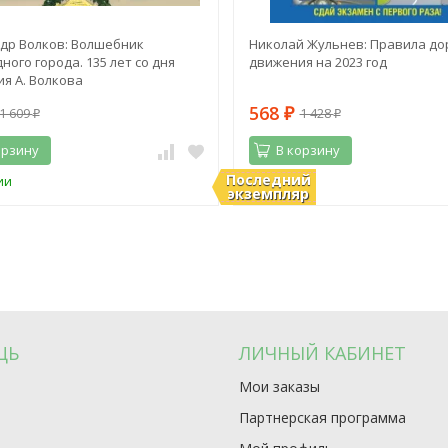
др Волков: Волшебник
Николай Жульнев: Правила до
ного города. 135 лет со дня
движения на 2023 год
я А. Волкова
568
1 609
1 428
₽
₽
₽
орзину
В корзину
Последний
ии
В наличии
экземпляр
ЩЬ
ЛИЧНЫЙ КАБИНЕТ
Мои заказы
Партнерская программа