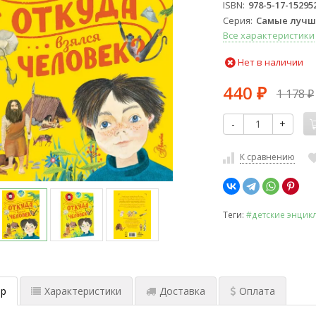
ISBN
978-5-17-15295
Серия
Самые лучш
Все характеристики
Нет в наличии
440
1 178
₽
₽
-
+
К сравнению
Теги:
#детские энцик
р
Характеристики
Доставка
Оплата