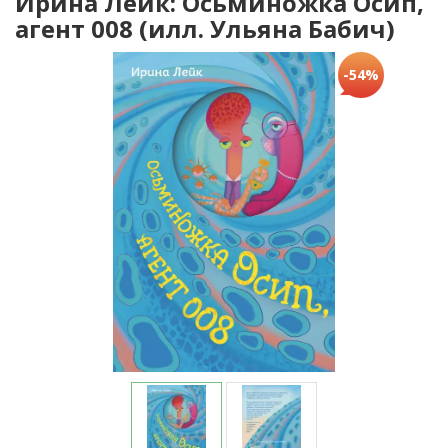
Ирина Лейк: Осьминожка Осип,
агент 008 (илл. Ульяна Бабич)
-54%