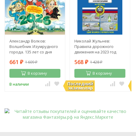
Александр Волков:
Николай Жульнев:
Волшебник Изумрудного
Правила дорожного
города. 135 лет со дня
движения на 2023 год
рождения А. Волкова
661
568
1 609
1 428
₽
₽
₽
₽
В корзину
В корзину
Последний
П
В наличии
В наличии
экземпляр
э