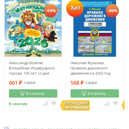
Хит
-59%
-60%
Александр Волков:
Николай Жульнев:
Волшебник Изумрудного
Правила дорожного
города. 135 лет со дня
движения на 2023 год
рождения А. Волкова
661
568
1 609
1 428
₽
₽
₽
₽
В корзину
В корзину
Последний
П
В наличии
В наличии
экземпляр
э