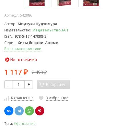
Артикул:
542986
Автор
Мидзуки Цудзимура
Издательство
Издательство АСТ
ISBN
978-5-17-147098-2
Серия
Хиты Японии. Аниме
Все характеристики
Нет в наличии
1 117
2 499
₽
₽
-
+
В корзину
К сравнению
В избранное
Теги:
#фантастика