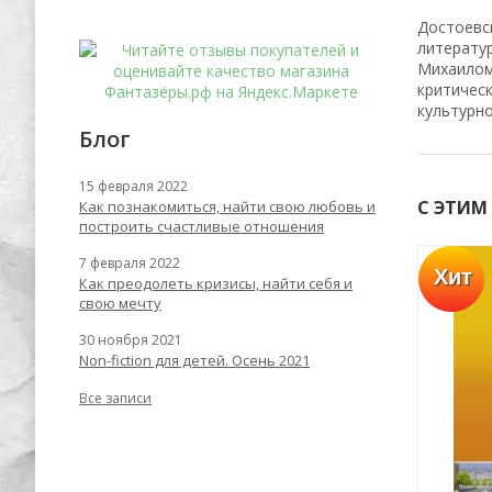
Достоевс
литерату
Михаилом
критичес
культурно
Блог
15 февраля 2022
С ЭТИМ
Как познакомиться, найти свою любовь и
построить счастливые отношения
7 февраля 2022
Хит
Хит
Как преодолеть кризисы, найти себя и
-62%
-67%
свою мечту
30 ноября 2021
Non-fiction для детей. Осень 2021
Все записи