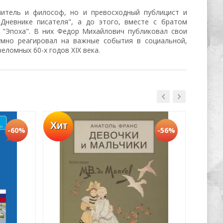
литель и философ, но и превосходный публицист и
Дневнике писателя", а до этого, вместе с братом
 "Эпоха". В них Федор Михайлович публиковал свои
оумно реагировал на важные события в социальной,
ломных 60-х годов XIX века.
Хит
Хит
-60%
-56%