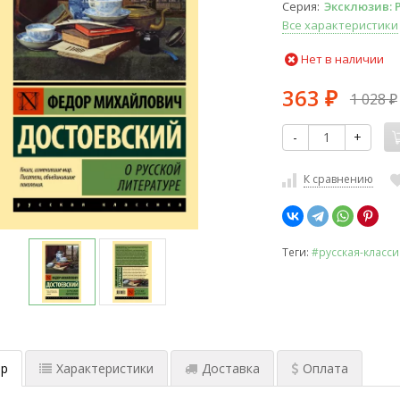
Серия
Эксклюзив: 
Все характеристики
Нет в наличии
363
1 028
₽
₽
-
+
К сравнению
Теги:
#русская-класси
р
Характеристики
Доставка
Оплата