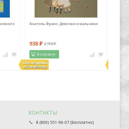
рожного
Анатоль Франс: Девочки и мальчики
Марк Z
синий 
938
1 06
2 150
₽
₽
В корзину
В 
Последний
Последн
В наличии
В нали
экземпляр
экземпл
КОНТАКТЫ
8 (800) 551-96-07 (Бесплатно)