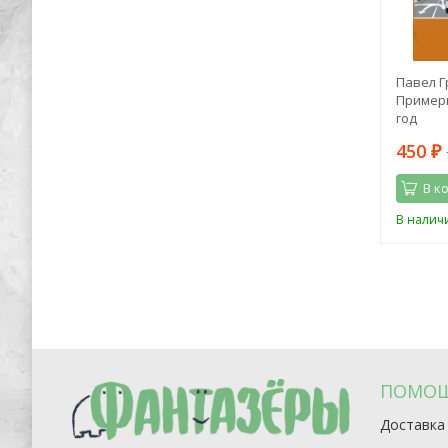
акурта"
Эндрю Лэнг: Принцесса Ниенте в
Павел Г
Волшебной Стране
Примеры
год
296
450
898
₽
₽
₽
В корзину
В к
Последний
В наличии
В налич
экземпляр
ПОМО
Доставка