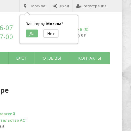
Москва
Вход
Регистрация
Ваш город
Москва
?
96-07
Корзина (
0
)
17-00
на сумму
0
₽
БЛОГ
ОТЗЫВЫ
КОНТАКТЫ
уре
оевский
тельство АСТ
8-5