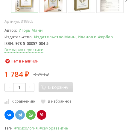
Артикул:
319905
Автор
Игорь Манн
Издательство
Издательство Манн, Иванов и Фербер
ISBN
978-5-00057-084-5
Все характеристики
Нет в наличии
1 784
3 799
₽
₽
-
+
В корзину
К сравнению
В избранное
Теги:
#психология
,
#саморазвитие