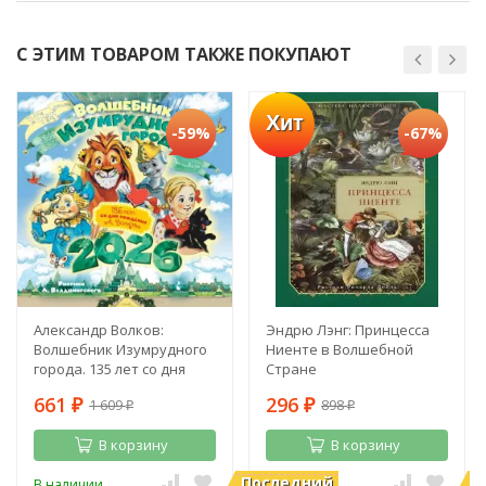
С ЭТИМ ТОВАРОМ ТАКЖЕ ПОКУПАЮТ
Хит
-59%
-67%
Александр Волков:
Эндрю Лэнг: Принцесса
Волшебник Изумрудного
Ниенте в Волшебной
города. 135 лет со дня
Стране
рождения А. Волкова
661
296
1 609
898
₽
₽
₽
₽
В корзину
В корзину
Последний
П
В наличии
В наличии