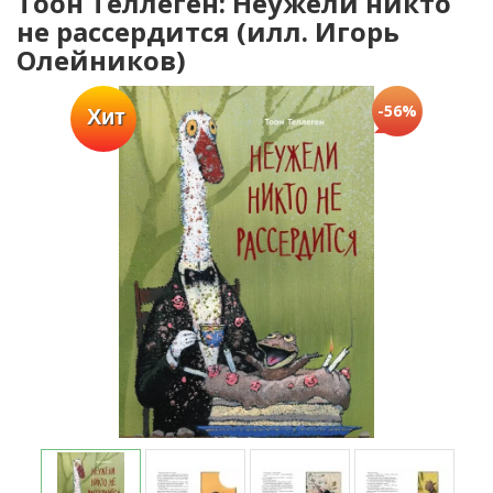
Тоон Теллеген: Неужели никто
не рассердится (илл. Игорь
Олейников)
-56%
Хит