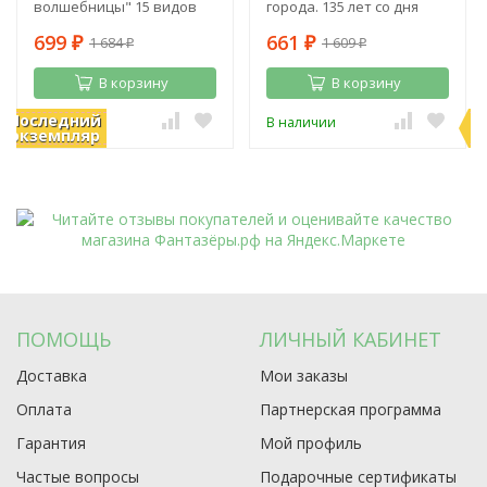
волшебницы" 15 видов
города. 135 лет со дня
рождения А. Волкова
699
661
1 684
1 609
₽
₽
₽
₽
В корзину
В корзину
Последний
П
В наличии
В наличии
экземпляр
э
ПОМОЩЬ
ЛИЧНЫЙ КАБИНЕТ
Доставка
Мои заказы
Оплата
Партнерская программа
Гарантия
Мой профиль
Частые вопросы
Подарочные сертификаты