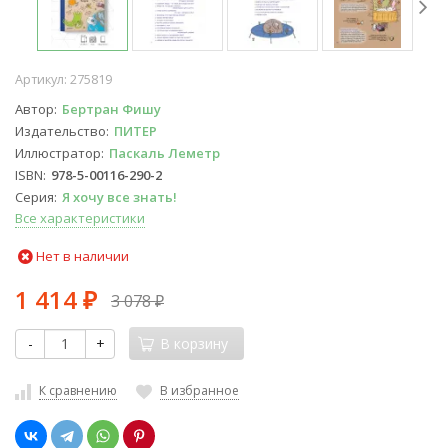
Артикул:
275819
Автор
Бертран Фишу
Издательство
ПИТЕР
Иллюстратор
Паскаль Леметр
ISBN
978-5-00116-290-2
Серия
Я хочу все знать!
Все характеристики
Нет в наличии
1 414
3 078
₽
₽
-
+
В корзину
К сравнению
В избранное