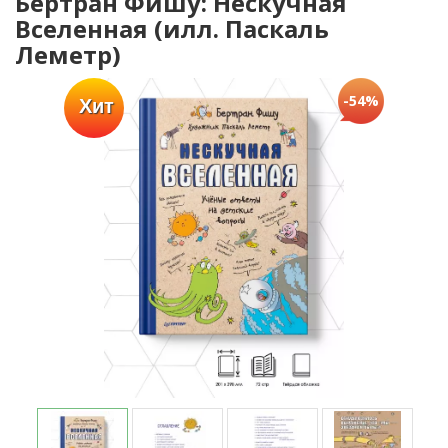
Бертран Фишу: Нескучная
Вселенная (илл. Паскаль
Леметр)
-54%
Хит